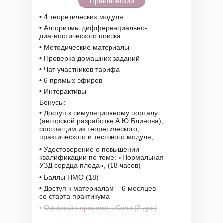
Практический
•
4 теоретических модуля
•
Алгоритмы дифференциально-
диагностического поиска
•
Методические материалы
•
Проверка домашних заданий
•
Чат участников тарифа
•
6 прямых эфиров
•
Интерактивы
Бонусы:
•
Доступ к симуляционному порталу
(авторской разработке А.Ю.Блинова),
состоящим из теоретического,
практического и тестового модуля;
•
Удостоверение о повышении
квалификации по теме: «Нормальная
УЗД сердца плода», (18 часов)
•
Баллы НМО (18)
•
Доступ к материалам – 6 месяцев
со старта практикума
•
Оффлайн-практика в Сочи (2 дня)