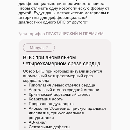
дифференциально-диагностического поиска,
чтобы отличить одну нозологическую форму от
другой. Будут даны методические материалы и
алгоритмы для дифференциальной
диагностики одного ВПС от другого*
*для тарифов ПРАКТИЧЕСКИЙ И ПРЕМИУМ
Модуль 2
ВПС при аномальном
четырехкамерном срезе сердца
Обзор ВПС при которых визуализируется
аномальный четырёхкамерный срез
сердца плода
Гипоплазия левых отделов сердца
Аортальный стеноз средней степени
Критический аортальный стеноз
Коарктация аорты
Прерванная дуга аорты
Аномалия Эбштейна, трискуспидальная
дисплазия, трикуспидальная
регургитация
АВ-канал
Септальные дефекты