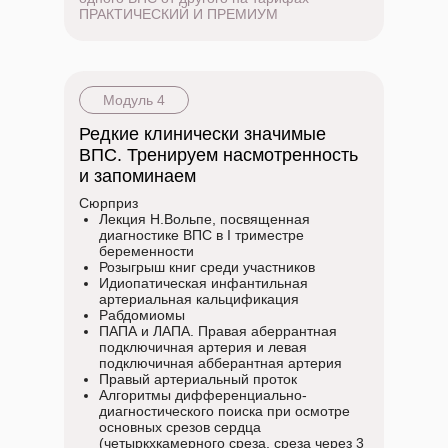
ПРАКТИЧЕСКИЙ И ПРЕМИУМ
Модуль 4
Редкие клинически значимые
ВПС. Тренируем насмотренность
и запоминаем
Сюрприз
Лекция Н.Вольпе, посвященная
диагностике ВПС в I триместре
беременности
Розыгрыш книг среди участников
Идиопатическая инфантильная
артериальная кальцификация
Рабдомиомы
ПАПА и ЛАПА. Правая аберрантная
подключичная артерия и левая
подключичная абберантная артерия
Правый артериальный проток
Алгоритмы дифференциально-
диагностического поиска при осмотре
основных срезов сердца
(четыркхкамерного среза, среза через 3