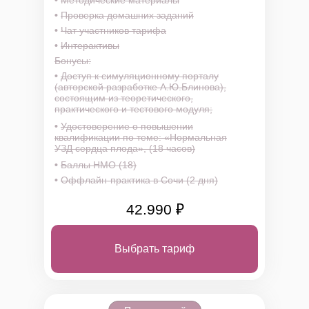
•
Методические материалы
•
Проверка домашних заданий
•
Чат участников тарифа
•
Интерактивы
Бонусы:
•
Доступ к симуляционному порталу
(авторской разработке А.Ю.Блинова),
состоящим из теоретического,
практического и тестового модуля;
•
Удостоверение о повышении
квалификации по теме: «Нормальная
УЗД сердца плода», (18 часов)
•
Баллы НМО (18)
•
Оффлайн-практика в Сочи (2 дня)
42.990 ₽
Выбрать тариф